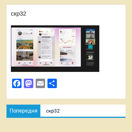
скр32
Facebook
Mastodon
Email
Поділитися
Навігація
Попередня
Попередня
скр32
записів
публікація: