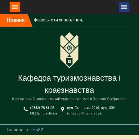
Перейти
Факультети управління,
Новини:
до
туризму та Коломийський
вмісту
інститут запрошують на
Stefanyk Info Day
Старт програми розвитку
міжнародної проєктної
спроможності в
університеті
В університеті
Кафедра туризмознавства і
розпочалася звітна
наукова конференція за
краєзнавства
підсумками 2025 року
Карпатський національний університет імені Василя Стефаника
(0342) 78 81 05
вул. Галицька 201б, ауд. 309
ktk@pnu.edu.ua
м. Івано-Франківськ
Головна
скр32