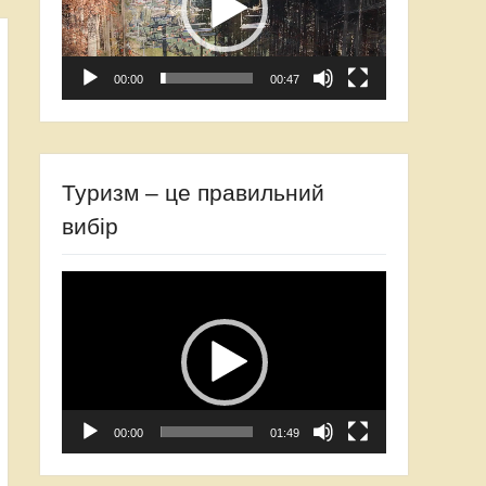
00:00
00:47
Туризм – це правильний
вибір
Відеопрогравач
00:00
01:49