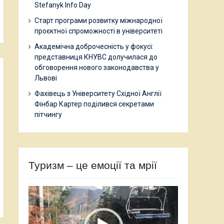
Stefanyk Info Day
Старт програми розвитку міжнародної
проєктної спроможності в університеті
Академічна доброчесність у фокусі:
представниця КНУВС долучилася до
обговорення нового законодавства у
Львові
Фахівець з Університету Східної Англії
Фінбар Картер поділився секретами
пітчингу
Туризм – це емоції та мрії
Відеопрогравач