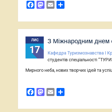
Facebook
Mastodon
Email
Поділитися
З Міжнародним днем 
ЛИС
17
Кафедра Туризмознавства І К
студентів спеціальності “ТУР
Мирного неба, нових творчих ідей та успіш
Facebook
Mastodon
Email
Поділитися