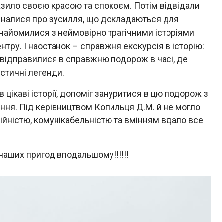
азило своєю красою та спокоєм. Потім відвідали
ізналися про зусилля, що докладаються для
знайомилися з неймовірно трагічними історіями
нтру. І наостанок – справжня екскурсія в історію:
и відправилися в справжню подорож в часі, де
істичні легенди.
ікаві історії, допоміг зануритися в цю подорож з
ня. Під керівництвом Копильця Д.М. й не могло
ійністю, комунікабельністю та вмінням вдало все
аших пригод вподальшому!!!!!!