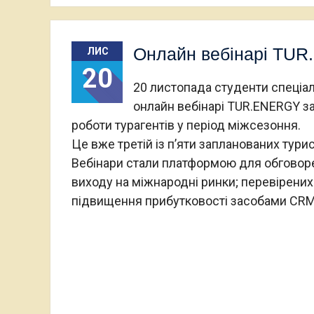
Онлайн вебінарі TU
ЛИС
20
20 листопада студенти спеціа
онлайн вебінарі TUR.ENERGY з
роботи турагентів у період міжсезоння.
Це вже третій із п’яти запланованих тури
Вебінари стали платформою для обговоре
виходу на міжнародні ринки; перевірених
підвищення прибутковості засобами CRM