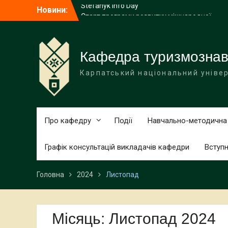
Перейти
Новини:
Старт програми розвитку міжнародної
до
проєктної спроможності в університеті
вмісту
В університеті розпочалася звітна
наукова конференція за підсумками
2025 року
Кафедра туризмознавс
Факультети управління, туризму та
Карпатський національний універ
Коломийський інститут запрошують на
Stefanyk Info Day
Про кафедру
Події
Навчально-методична
Графік консультацій викладачів кафедри
Вступ
Головна
2024
Листопад
Місяць:
Листопад 2024