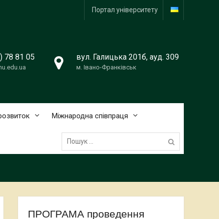
Портал університету
) 78 81 05
вул. Галицька 201б, ауд. 309
u.edu.ua
м. Івано-Франківськ
розвиток
Міжнародна співпраця
Пошук:
ПРОГРАМА проведення