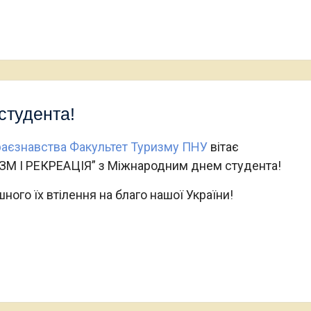
студента!
раєзнавства Факультет Туризму ПНУ
вітає
ИЗМ І РЕКРЕАЦІЯ” з Міжнародним днем студента!
ного їх втілення на благо нашої України!