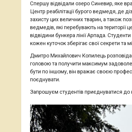
Спершу відвідали озеро Синевир, яке вр
Центр реабілітації бурого ведмедя, де д
захисту цих величних тварин, а також по
ведмедів, які перебувають на території це
відвідини бункера лінії Арпада. Студент
кожен куточок зберігає свої секрети та м
Дмитро Михайлович Копилець розповідав ц
головою та получити максимум задоволен
бути по іншому, він вражає своєю профес
поєднувати.
Запрошуєм студентів приєднуватися до н