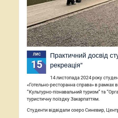
Практичний досвід сту
ЛИС
15
рекреація”
14 листопада 2024 року студент
«Готельно-ресторанна справа» в рамках 
“Культурно-пізнавальний туризм” та “Орг
туристичну поїздку Закарпаттям.
Студенти відвідали озеро Синевир, Центр 