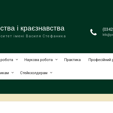
тва і краєзнавства
(0342
ktk@pn
ситет імені Василя Стефаника
 робота
Наукова робота
Практика
Професійний 
никам
Cтейкхолдерам