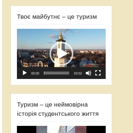
Твоє майбутнє – це туризм
Відеопрогравач
00:00
03:02
Туризм – це неймовірна
історія студентського життя
Відеопрогравач