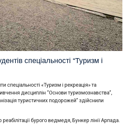
дентів спеціальності “Туризм і
и спеціальності «Туризм і рекреація» та
вивчення дисциплін “Основи туризмознавства”,
анізація туристичних подорожей” здійснили
реабілітації бурого ведмедя, Бункер лінії Арпада.