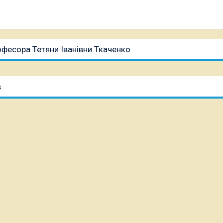
офесора Тетяни Іванівни Ткаченко
в