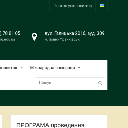
Портал університету
) 78 81 05
вул. Галицька 201б, ауд. 309
u.edu.ua
м. Івано-Франківськ
розвиток
Міжнародна співпраця
Пошук:
ПРОГРАМА проведення