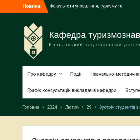
Перейти
Новини:
Старт програми розвитку міжнародної
до
проєктної спроможності в університеті
вмісту
В університеті розпочалася звітна
наукова конференція за підсумками
2025 року
Кафедра туризмознавс
Факультети управління, туризму та
Карпатський національний універ
Коломийський інститут запрошують на
Stefanyk Info Day
Про кафедру
Події
Навчально-методична
Графік консультацій викладачів кафедри
Вступ
Головна
2024
Лютий
29
Зустріч студентів