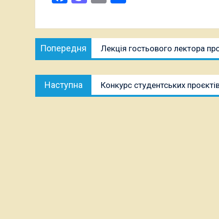
Навігація
Попередня
Попередня
Лекція гостьового лектора пр
записів
публікація:
Наступна
Наступна
Конкурс студентських проєкті
публікація: