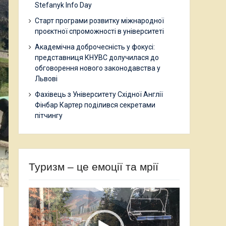
Stefanyk Info Day
Старт програми розвитку міжнародної
проєктної спроможності в університеті
Академічна доброчесність у фокусі:
представниця КНУВС долучилася до
обговорення нового законодавства у
Львові
Фахівець з Університету Східної Англії
Фінбар Картер поділився секретами
пітчингу
Туризм – це емоції та мрії
Відеопрогравач