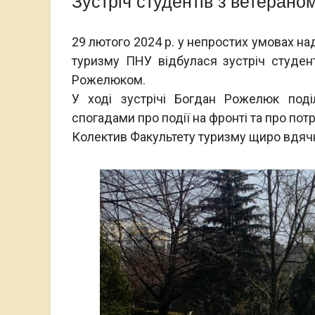
Зустріч студентів з ветера
29 лютого 2024 р. у непростих умовах на
туризму ПНУ відбулася зустріч студен
Рожелюком.
У ході зустрічі Богдан Рожелюк поді
спогадами про події на фронті та про потр
Колектив Факультету туризму щиро вдячн