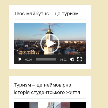
Твоє майбутнє – це туризм
Відеопрогравач
00:00
03:02
Туризм – це неймовірна
історія студентського життя
Відеопрогравач