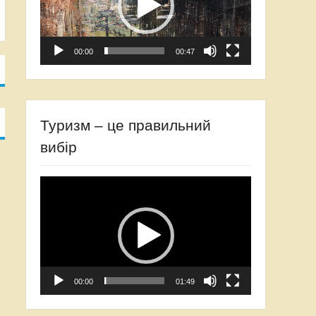
00:00
00:47
Туризм – це правильний
вибір
Відеопрогравач
00:00
01:49