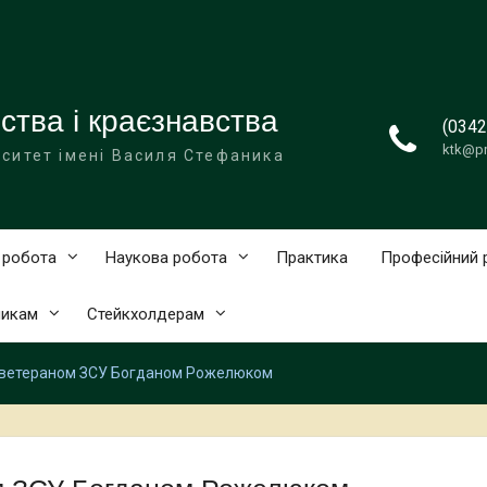
тва і краєзнавства
(0342
ktk@pn
ситет імені Василя Стефаника
 робота
Наукова робота
Практика
Професійний 
никам
Cтейкхолдерам
 з ветераном ЗСУ Богданом Рожелюком