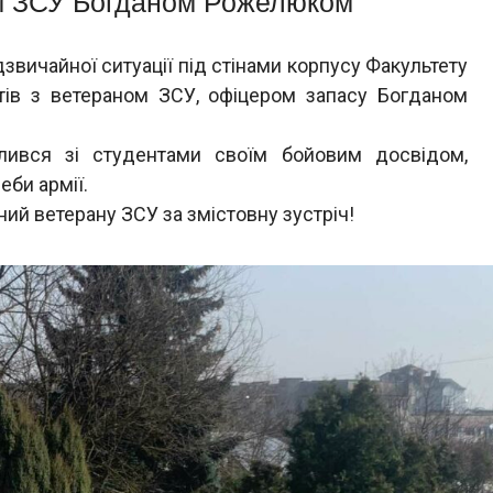
ном ЗСУ Богданом Рожелюком
дзвичайної ситуації під стінами корпусу Факультету
тів з ветераном ЗСУ, офіцером запасу Богданом
лився зі студентами своїм бойовим досвідом,
еби армії.
ий ветерану ЗСУ за змістовну зустріч!